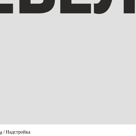
ы
/
Надстройка