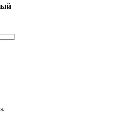
тый
м.