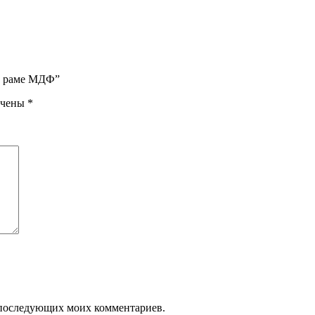
 в раме МДФ”
ечены
*
ля последующих моих комментариев.