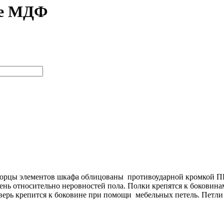
ме МДФ
Торцы элементов шкафа облицованы противоударной кромкой П
ень относительно неровностей пола. Полки крепятся к боковин
верь крепится к боковине при помощи мебельных петель. Петл